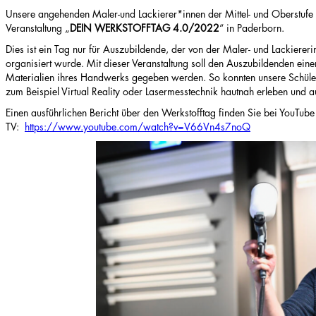
Unsere angehenden Maler-und Lackierer*innen der Mittel- und Oberstufe
Veranstaltung „
DEIN WERKSTOFFTAG 4.0/2022
“ in Paderborn.
Dies ist ein Tag nur für Auszubildende, der von der Maler- und Lackiere
organisiert wurde. Mit dieser Veranstaltung soll den Auszubildenden eine
Materialien ihres Handwerks gegeben werden. So konnten unsere Schüler
zum Beispiel Virtual Reality oder Lasermesstechnik hautnah erleben und 
Einen ausführlichen Bericht über den Werkstofftag finden Sie bei YouTub
TV:
https://www.youtube.com/
watch?v=V66Vn4s7noQ