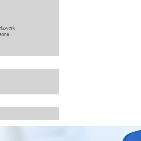
t
tzwerk
enne