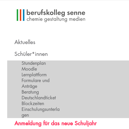
Aktuelles
Schüler*innen
Stundenplan
Moodle
Lernplattform
Formulare und
Anträge
Beratung
Deutschlandticket
Blockzeiten
Einschulungsunterla
gen
Anmeldung für das neue Schuljahr