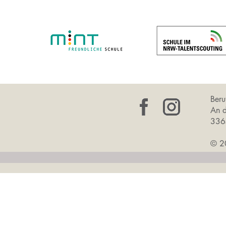
Beru
An 
3364
© 20