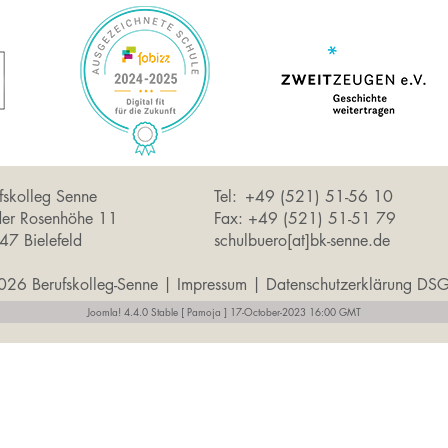
fskolleg Senne
Tel: +49 (521) 51-56 10
der Rosenhöhe 11
Fax: +49 (521) 51-51 79
7 Bielefeld
schulbuero[at]bk-senne.de
26 Berufskolleg-Senne |
Impressum
|
Datenschutzerklärung D
Joomla! 4.4.0 Stable [ Pamoja ] 17-October-2023 16:00 GMT