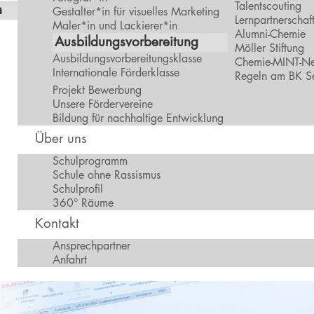
Talentscouting
n
Gestalter*in für visuelles Marketing
Lernpartnerschaf
Maler*in und Lackierer*in
Alumni-Chemie
Ausbildungsvorbereitung
Möller Stiftung
Ausbildungsvorbereitungsklasse
Chemie-MINT-Ne
Internationale Förderklasse
Regeln am BK S
Projekt Bewerbung
Unsere Fördervereine
Bildung für nachhaltige Entwicklung
Über uns
Schulprogramm
Schule ohne Rassismus
Schulprofil
360° Räume
Kontakt
Ansprechpartner
Anfahrt