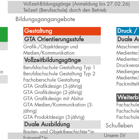
Vollzeit-Bildungsgänge (Anmeldung bis 27.02.26)
Teilzeit (Berufsschule) durch den Betrieb
Bildungsgangangebote
Gestaltung
Druck /
GTA Orientierungsstufe
Duale A
Grafik-/Objektdesign und
Maschinen
Medien/Kommunikation
Medientec
Medientec
Vollzeitbildungsgänge
Druckverar
Berufsfachschule Gestaltung Typ 1
Mediengest
in
Berufsfachschule Gestaltung Typ 2
Medientec
Fachoberschule Gestaltung
Packmittel
GTA Grafikdesign (3-jährig)
GTA Grafikdesign (2-jährig)
Weiterbi
GTA Grafikdesign mit Abitur
GTA Medien/Kommunikation (3-
Fachschul
jährig)
Fachschule
GTA Produktdesign (3-jährig)
Fachschul
Duale Ausbildung
Schulleben
Bauten- und Objektbeschichter*in
Unsere SV
Fotograf*in