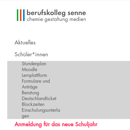
Aktuelles
Schüler*innen
Stundenplan
Moodle
Lernplattform
Formulare und
Anträge
Beratung
Deutschlandticket
Blockzeiten
Einschulungsunterla
gen
Anmeldung für das neue Schuljahr