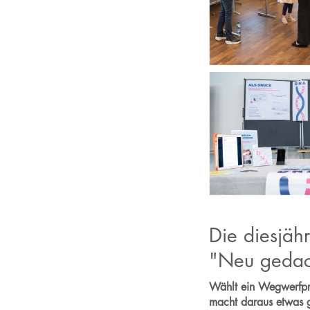
Die diesjä
"Neu geda
Wählt ein Wegwerfprod
macht daraus etwas 