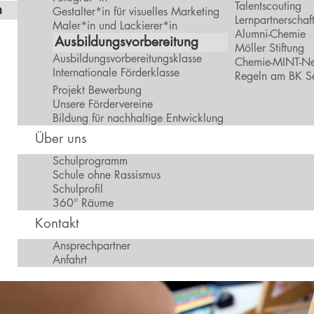
Talentscouting
n
Gestalter*in für visuelles Marketing
Lernpartnerschaf
Maler*in und Lackierer*in
Alumni-Chemie
Ausbildungsvorbereitung
Möller Stiftung
Ausbildungsvorbereitungsklasse
Chemie-MINT-Ne
Internationale Förderklasse
Regeln am BK S
Projekt Bewerbung
Unsere Fördervereine
Bildung für nachhaltige Entwicklung
Über uns
Schulprogramm
Schule ohne Rassismus
Schulprofil
360° Räume
Kontakt
Ansprechpartner
Anfahrt