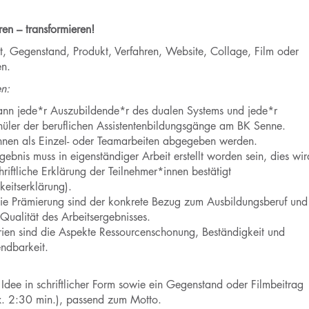
ren – transformieren!
xt, Gegenstand, Produkt, Verfahren, Website, Collage, Film oder
en.
n:
⠀⠀⠀⠀⠀⠀⠀⠀⠀⠀⠀
ann jede*r Auszubildende*r des dualen Systems und jede*r
hüler der beruflichen Assistentenbildungsgänge am BK Senne.
nnen als Einzel- oder Teamarbeiten abgegeben werden.
gebnis muss in eigenständiger Arbeit erstellt worden sein, dies wir
hriftliche Erklärung der Teilnehmer*innen bestätigt
keitserklärung).
 die Prämierung sind der konkrete Bezug zum Ausbildungsberuf und
 Qualität des Arbeitsergebnisses.
rien sind die Aspekte Ressourcenschonung, Beständigkeit und
ndbarkeit.
Idee in schriftlicher Form sowie ein Gegenstand oder Filmbeitrag
x. 2:30 min.), passend zum Motto.