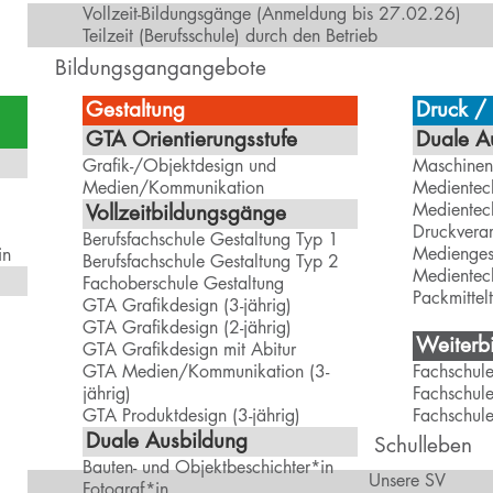
Vollzeit-Bildungsgänge (Anmeldung bis 27.02.26)
Teilzeit (Berufsschule) durch den Betrieb
Bildungsgangangebote
Gestaltung
Druck /
GTA Orientierungsstufe
Duale A
Grafik-/Objektdesign und
Maschinen
Medien/Kommunikation
Medientec
Medientec
Vollzeitbildungsgänge
Druckverar
Berufsfachschule Gestaltung Typ 1
Mediengest
in
Berufsfachschule Gestaltung Typ 2
Medientec
Fachoberschule Gestaltung
Packmittel
GTA Grafikdesign (3-jährig)
GTA Grafikdesign (2-jährig)
Weiterbi
GTA Grafikdesign mit Abitur
GTA Medien/Kommunikation (3-
Fachschul
jährig)
Fachschule
GTA Produktdesign (3-jährig)
Fachschul
Duale Ausbildung
Schulleben
Bauten- und Objektbeschichter*in
Unsere SV
Fotograf*in