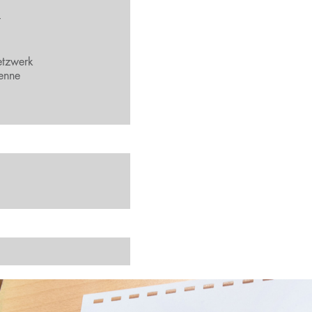
t
tzwerk
enne