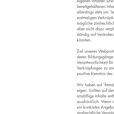
eigenen Inhalten sind
bereitgehaltenen Inha
allerdings stets um 
erstmaligen Verknüpf
mögliche zivilrechtlic
aber nicht dazu verpf
ständig auf Veränder
könnten.
Ziel unseres Webporta
deren Bildungsgänge 
Verantwortlichkeit für
Verknüpfungen zu and
positive Kenntnis des
Wir haben auf 'fremde
eigen. Sollten auf de
anstößige Inhalte ent
ausdrücklich. Wenn w
ein konkretes Angebot
strafrechtliche Veran