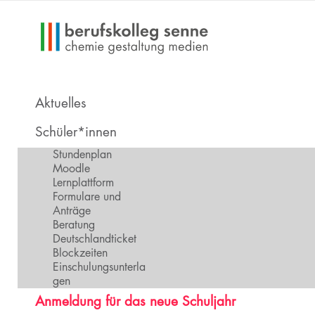
Aktuelles
Schüler*innen
Stundenplan
Moodle
Lernplattform
Formulare und
Anträge
Beratung
Deutschlandticket
Blockzeiten
Einschulungsunterla
gen
Anmeldung für das neue Schuljahr