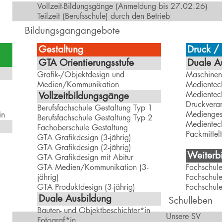
Vollzeit-Bildungsgänge (Anmeldung bis 27.02.26)
Teilzeit (Berufsschule) durch den Betrieb
Bildungsgangangebote
Gestaltung
Druck /
GTA Orientierungsstufe
Duale A
Grafik-/Objektdesign und
Maschinen
Medien/Kommunikation
Medientec
Medientec
Vollzeitbildungsgänge
Druckverar
Berufsfachschule Gestaltung Typ 1
Mediengest
in
Berufsfachschule Gestaltung Typ 2
Medientec
Fachoberschule Gestaltung
Packmittel
GTA Grafikdesign (3-jährig)
GTA Grafikdesign (2-jährig)
Weiterbi
GTA Grafikdesign mit Abitur
GTA Medien/Kommunikation (3-
Fachschul
jährig)
Fachschule
GTA Produktdesign (3-jährig)
Fachschul
Duale Ausbildung
Schulleben
Bauten- und Objektbeschichter*in
Unsere SV
Fotograf*in