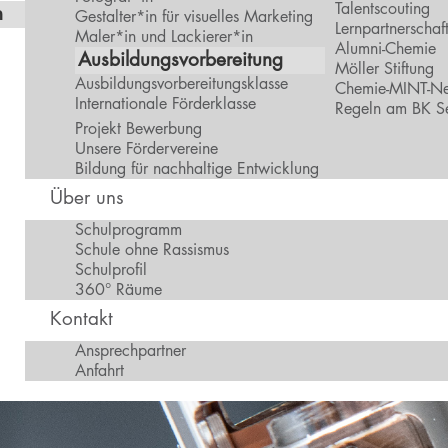
Talentscouting
n
Gestalter*in für visuelles Marketing
Lernpartnerschaf
Maler*in und Lackierer*in
Alumni-Chemie
Ausbildungsvorbereitung
Möller Stiftung
Ausbildungsvorbereitungsklasse
Chemie-MINT-Ne
Internationale Förderklasse
Regeln am BK S
Projekt Bewerbung
Unsere Fördervereine
Bildung für nachhaltige Entwicklung
Über uns
Schulprogramm
Schule ohne Rassismus
Schulprofil
360° Räume
Kontakt
Ansprechpartner
Anfahrt