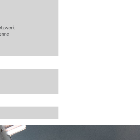
t
tzwerk
enne