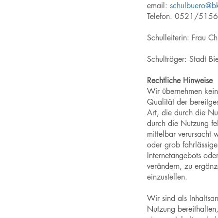
email:
schulbuero@bk
Telefon. 0521/515
Schulleiterin: Frau Ch
Schulträger: Stadt Bie
Rechtliche Hinweise
Wir übernehmen keine 
Qualität der bereitge
Art, die durch die N
durch die Nutzung feh
mittelbar verursacht 
oder grob fahrlässiges
Internetangebots od
verändern, zu ergänze
einzustellen.
Wir sind als Inhaltsa
Nutzung bereithalten