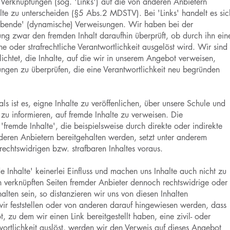
 Verknüpfungen (sog. 'Links') auf die von anderen Anbietern
lte zu unterscheiden (§5 Abs.2 MDSTV). Bei 'Links' handelt es sic
'lebende' (dynamische) Verweisungen. Wir haben bei der
ung zwar den fremden Inhalt daraufhin überprüft, ob durch ihn ein
he oder strafrechtliche Verantwortlichkeit ausgelöst wird. Wir sind
lichtet, die Inhalte, auf die wir in unserem Angebot verweisen,
ungen zu überprüfen, die eine Verantwortlichkeit neu begründen
ls ist es, eigne Inhalte zu veröffenlichen, über unsere Schule und
zu informieren, auf fremde Inhalte zu verweisen. Die
 'fremde Inhalte', die beispielsweise durch direkte oder indirekte
eren Anbietern bereitgehalten werden, setzt unter anderem
 rechtswidrigen bzw. strafbaren Inhaltes voraus.
 Inhalte' keinerlei Einfluss und machen uns Inhalte auch nicht zu
n verknüpften Seiten fremder Anbieter dennoch rechtswidrige oder
halten sein, so distanzieren wir uns von diesen Inhalten
ir feststellen oder von anderen darauf hingewiesen werden, dass
, zu dem wir einen Link bereitgestellt haben, eine zivil- oder
twortlichkeit auslöst, werden wir den Verweis auf dieses Angebot